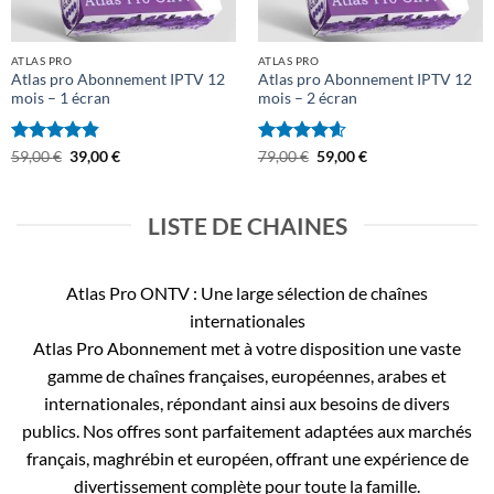
ATLAS PRO
ATLAS PRO
Atlas pro Abonnement IPTV 12
Atlas pro Abonnement IPTV 12
mois – 1 écran
mois – 2 écran
Note
4.81
Le
Le
Note
4.58
Le
Le
59,00
€
39,00
€
79,00
€
59,00
€
prix
prix
prix
prix
sur 5
sur 5
initial
actuel
initial
actuel
était :
est :
était :
est :
59,00 €.
39,00 €.
79,00 €.
59,00 €.
LISTE DE CHAINES
Atlas Pro ONTV : Une large sélection de chaînes
internationales
Atlas Pro Abonnement met à votre disposition une vaste
gamme de chaînes françaises, européennes, arabes et
internationales, répondant ainsi aux besoins de divers
publics. Nos offres sont parfaitement adaptées aux marchés
français, maghrébin et européen, offrant une expérience de
divertissement complète pour toute la famille.