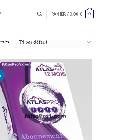
0
Y
PANIER /
0,00
€
ichés
 !