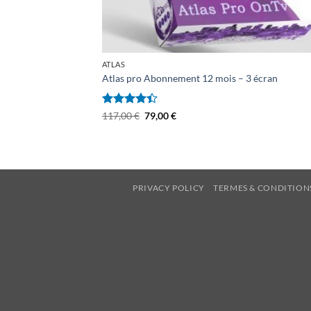
ATLAS
Atlas pro Abonnement 12 mois – 3 écran
Note
4.42
Le
Le
117,00
€
79,00
€
prix
prix
sur 5
initial
actuel
était :
est :
117,00 €.
79,00 €.
PRIVACY POLICY
TERMES & CONDITION