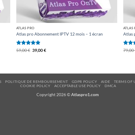
ATLAS PRO
ATLAS
Atlas pro Abonnement IPTV 12 mois – 1 écran
Atlas
Note
4.81
Le
Le
Note
59,00
€
39,00
€
79,00
prix
prix
sur 5
sur 5
initial
actuel
était :
est :
59,00 €.
39,00 €.
S
POLITIQUE DE REMBOURSEMENT
GDPR POLICY
AIDE
TERMS OF 
COOKIE POLICY
ACCEPTABLE USE POLICY
DMCA
Copyright 2026 ©
Atlaspro1.com