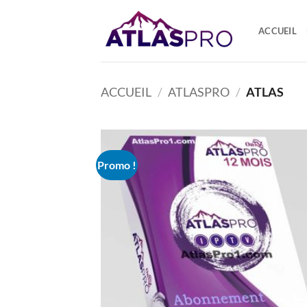
Passer
au
ACCUEIL
contenu
ACCUEIL
/
ATLASPRO
/
ATLAS
Promo !