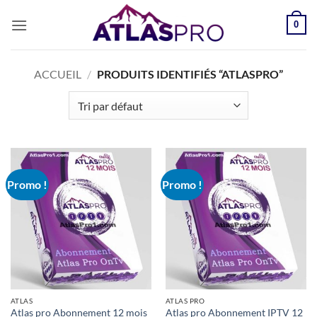
Passer
0
au
contenu
ACCUEIL
/
PRODUITS IDENTIFIÉS “ATLASPRO”
Promo !
Promo !
ATLAS
ATLAS PRO
Atlas pro Abonnement 12 mois
Atlas pro Abonnement IPTV 12